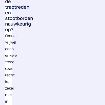
de
traptreden
en
stootborden
nauwkeurig
op?
Omdat
vrijwel
geen
enkele
trede
exact
recht
is,
zeker
niet
in