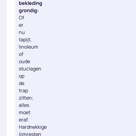
bekleding
grondig:
Of
er
nu
tapijt,
linoleum
of
oude
stuclagen
op
de
trap
zitten;
alles
moet
eraf
.
Hardnekkige
lijmresten