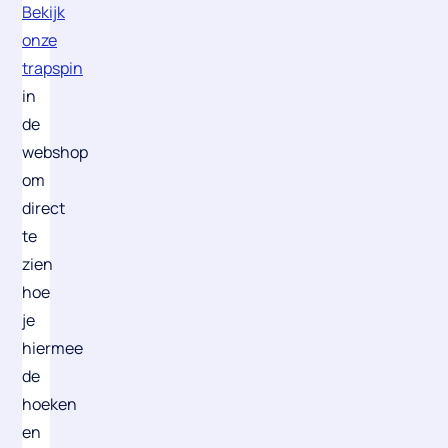
Bekijk
onze
trapspin
in
de
webshop
om
direct
te
zien
hoe
je
hiermee
de
hoeken
en