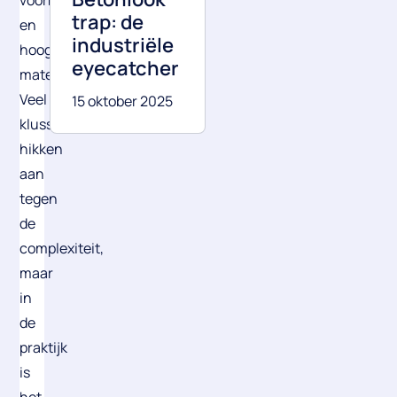
voorbereiding
trap: de
en
industriële
hoogwaardige
eyecatcher
materialen.
Veel
15 oktober 2025
klussers
hikken
aan
tegen
de
complexiteit,
maar
in
de
praktijk
is