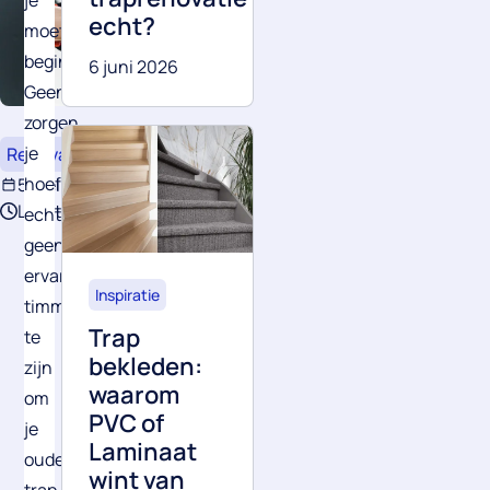
je
echt?
moet
beginnen?
6 juni 2026
Geen
zorgen,
je
Renovatie
Tips
draad
hoeft
5 mei 2025
Leestijd: 1 minuut
echt
geen
ervaren
Inspiratie
timmerman
Trap
te
bekleden:
zijn
waarom
om
PVC of
je
Laminaat
oude
wint van