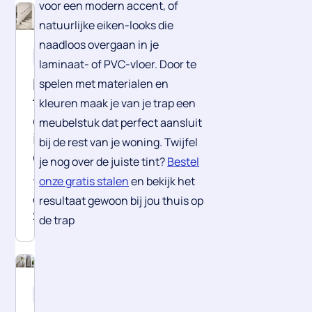
voor een modern accent, of
natuurlijke eiken-looks die
naadloos overgaan in je
Inspiratie
laminaat- of PVC-vloer. Door te
Betonlook
spelen met materialen en
trap:
kleuren maak je van je trap een
de
meubelstuk dat perfect aansluit
industriële
bij de rest van je woning. Twijfel
eyecatcher
je nog over de juiste tint?
Bestel
onze gratis stalen
en bekijk het
15
oktober
resultaat gewoon bij jou thuis op
2025
de trap
Tips