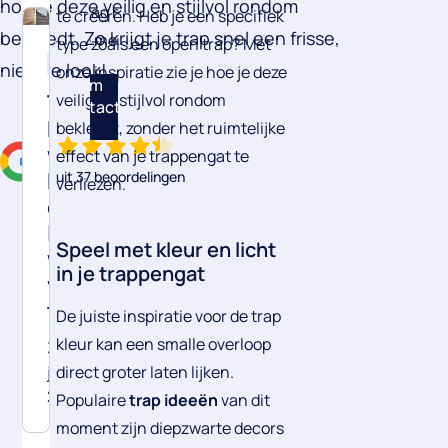
hoe je deze veilig en stijlvol rondom
graag met
te creëren. Heb je een specifiek
bekleedt. Zo krijgt je trap snel een frisse,
je mee.
type zoals een open trap?
Met
Inspiratie
nieuwe look!
onze inspiratie zie je hoe je deze
Neem
Trap
veilig en stijlvol rondom
contact
bekleden:
bekleedt, zonder het ruimtelijke
op
waarom
effect van je trappengat te
PVC
uit 37 beoordelingen
verliezen
.
of
Laminaat
Speel met kleur en licht
wint
in je trappengat
van
tapijt
De juiste inspiratie voor de
trap
kleur
kan een smalle overloop
30
direct groter laten lijken
.
januari
2026
Populaire
trap ideeën
van dit
moment zijn diepzwarte decors