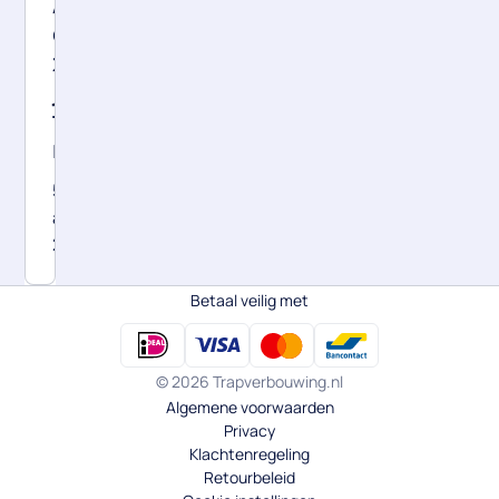
Alles
over
zelf
je
trap
renoveren
5
april
2025
Betaal veilig met
© 2026 Trapverbouwing.nl
Algemene voorwaarden
Privacy
Klachtenregeling
Retourbeleid