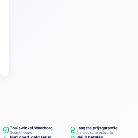
dichte
trap?
Verder naar stap 2
Thuiswinkel Waarborg
Laagste prijsgarantie
Gecertificeerd
Altijd de scherpste prijs
Niet goed, geld terug
Veilig betalen