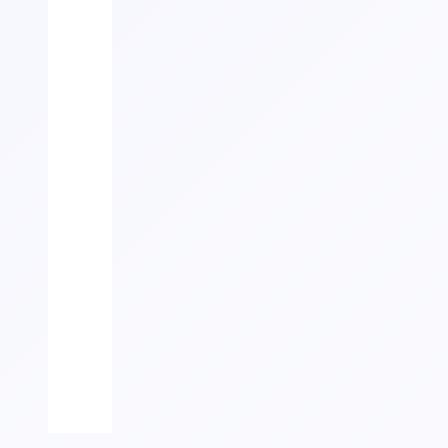
Maak
Stootborden
je
keuze
Laminaat,
Opentrapprofiel
Eik
Laminaat,
Overgangsprofiel
Eik
Maak
Accessoires
je
keuze