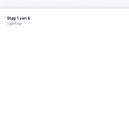
Stap 1 van 6
Type trap
Terug naar de startpagina
een trap renoveer je makkelijk zelf