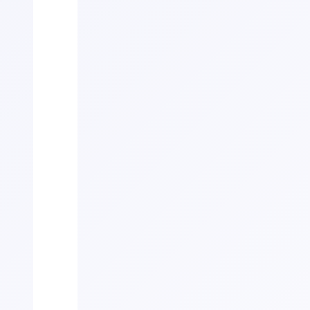
Open of
dichte
trap?
Huidige
keuze:
Verder naar stap 2
Laminaat,
Traptreden
Eik