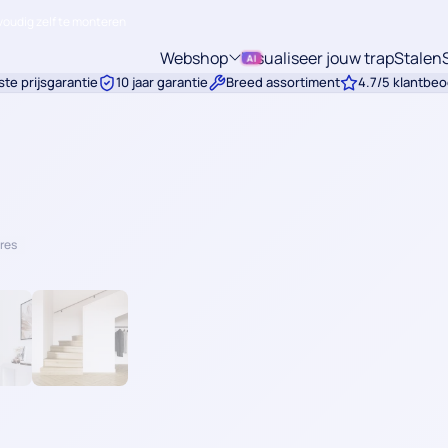
oudig zelf te monteren
Webshop
Visualiseer jouw trap
Stalen
Submenu:
te prijsgarantie
10 jaar garantie
Breed assortiment
4.7/5 klantbeo
res