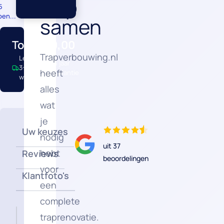
trap
5
en...
samen
Totaal
€0,00
Trapverbouwing.nl
Levertijd:
5 jaar
3-5
heeft
garantie
werkdagen
alles
wat
je
Uw keuzes
nodig
uit 37
hebt
Reviews
beoordelingen
voor
Klantfoto's
een
complete
traprenovatie.
Nog