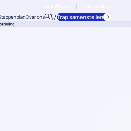
Klantenservice
FAQ
Blog
Zakelijk
Trap samenstellen
Stappenplan
Over ons
Zoeken
Winkelwagen
ordeling