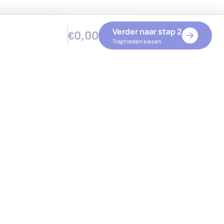
Verder naar stap 2
€0,00
Traptreden kiezen
cten
Contact
reden
Geeresteinselaan 1
le traptreden
3931 JA Woudenberg
borden
(Geen bezoekadres, alleen op
angsprofielen
afspraak)
oires
Btw-nummer:
NL861882295B01
06 53 60 82 05
info@trapverbouwing.nl