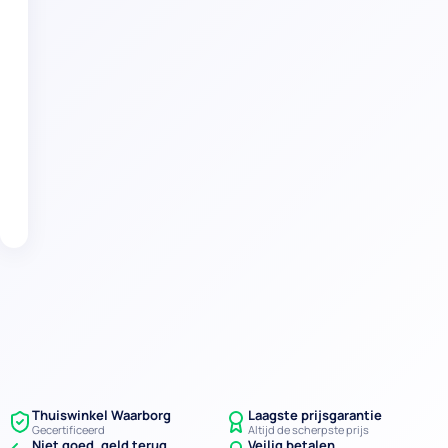
dichte
trap?
Verder naar stap 2
Thuiswinkel Waarborg
Laagste prijsgarantie
Gecertificeerd
Altijd de scherpste prijs
Niet goed, geld terug
Veilig betalen