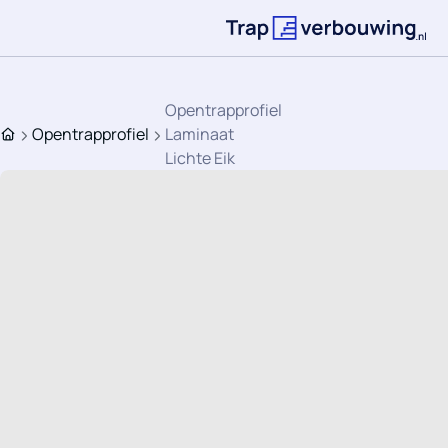
Ga direct naar de inhoud
Terug naar de st
Opentrapprofiel
Opentrapprofiel
Laminaat
Home
Lichte Eik