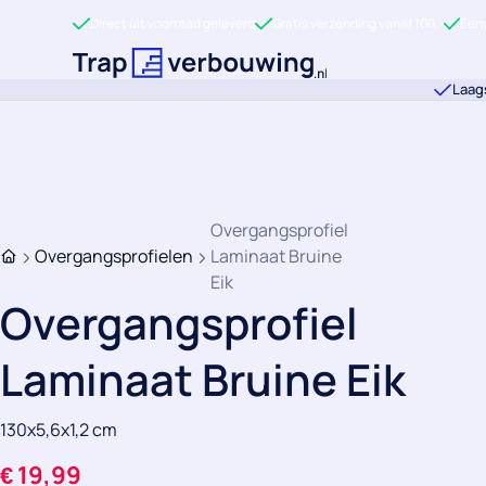
Ga direct naar de inhoud
Direct uit voorraad geleverd
Gratis verzending vanaf 100,-
Eenv
Terug naar de startpagina
Laags
Overgangsprofiel
Overgangsprofielen
Laminaat Bruine
Home
Eik
Overgangsprofiel
Laminaat Bruine Eik
130x5,6x1,2 cm
€
19,99