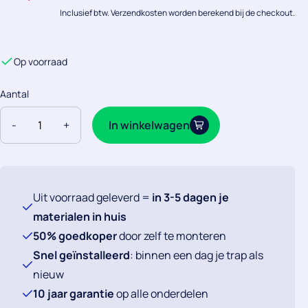
Inclusief btw. Verzendkosten worden berekend bij de checkout.
Op voorraad
Aantal
Overgangsprofiel
In winkelwagen
-
+
Laminaat
Bruine
Eik
aantal
Uit voorraad geleverd =
in 3-5 dagen je
materialen in huis
50% goedkoper
door zelf te monteren
Snel geïnstalleerd
: binnen een dag je trap als
nieuw
10 jaar garantie
op alle onderdelen