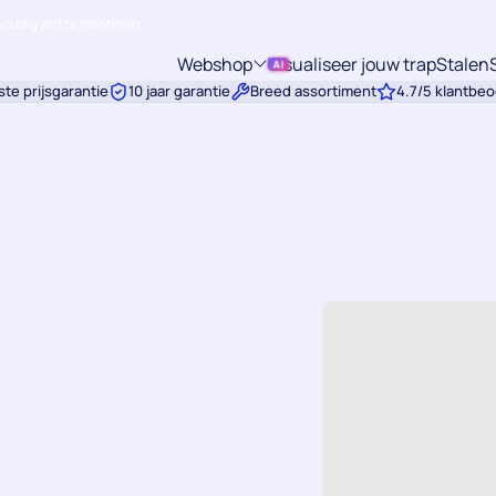
oudig zelf te monteren
Webshop
Visualiseer jouw trap
Stalen
Submenu:
te prijsgarantie
10 jaar garantie
Breed assortiment
4.7/5 klantbeo