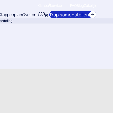
Klantenservice
FAQ
Blog
Zakelijk
Trap samenstellen
Stappenplan
Over ons
Zoeken
Winkelwagen
ordeling