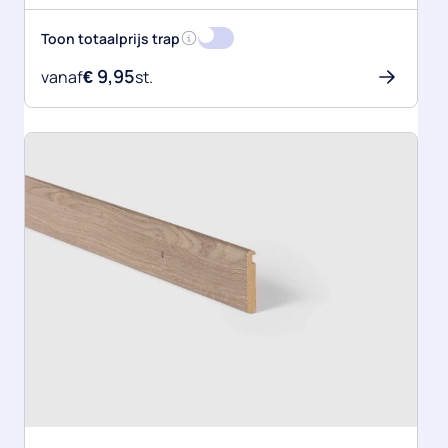
Meer informatie over de totaalprijs
Toon totaalprijs trap
€
9,95
vanaf
st.
Lees me