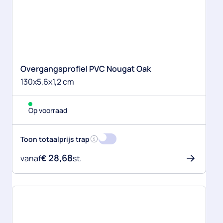
Overgangsprofiel PVC Nougat Oak
130x5,6x1,2 cm
Op voorraad
Meer informatie over de totaalprijs
Toon totaalprijs trap
€
28,68
vanaf
st.
Lees me