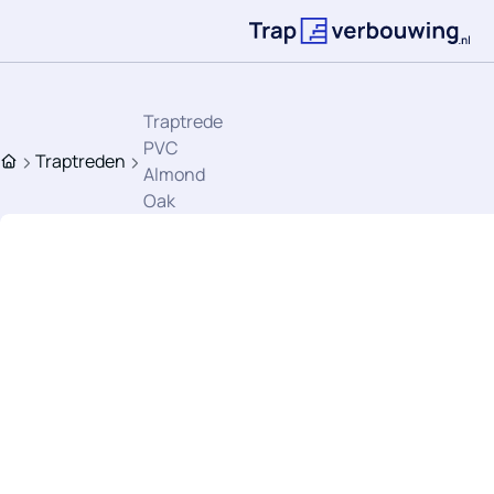
Ga direct naar de inhoud
Terug naar de st
Traptrede
PVC
Traptreden
Home
Almond
Oak