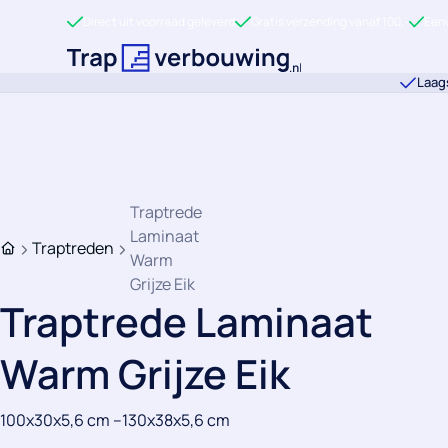
Ga direct naar de inhoud
Direct uit voorraad geleverd
Gratis verzending vanaf 100,-
Eenv
Terug naar de startpagina
Laags
Traptrede
Laminaat
Traptreden
Home
Warm
Grijze Eik
Traptrede Laminaat
Warm Grijze Eik
100x30x5,6 cm
--
130x38x5,6 cm