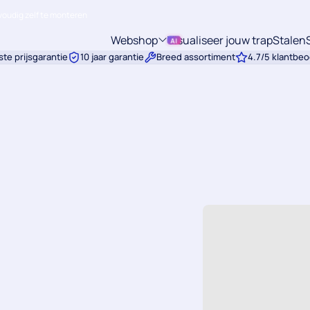
oudig zelf te monteren
Webshop
Visualiseer jouw trap
Stalen
Submenu:
te prijsgarantie
10 jaar garantie
Breed assortiment
4.7/5 klantbeo