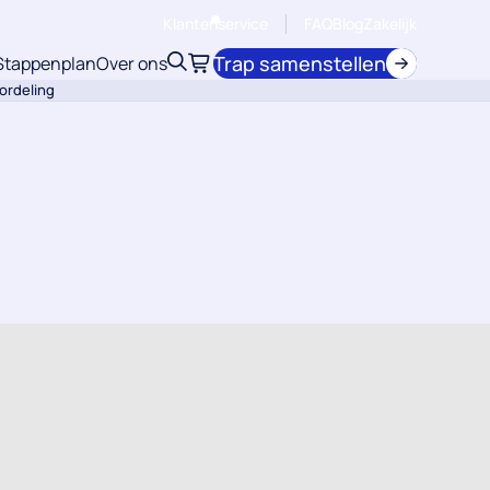
Klantenservice
FAQ
Blog
Zakelijk
Trap samenstellen
Stappenplan
Over ons
Zoeken
Winkelwagen
ordeling