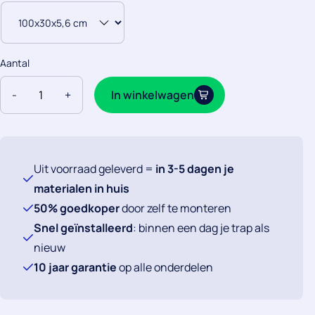
Aantal
Traptrede
In winkelwagen
-
+
Laminaat
Warm
Grijze
Eik
Uit voorraad geleverd =
in 3-5 dagen je
aantal
materialen in huis
50% goedkoper
door zelf te monteren
Snel geïnstalleerd
: binnen een dag je trap als
nieuw
10 jaar garantie
op alle onderdelen