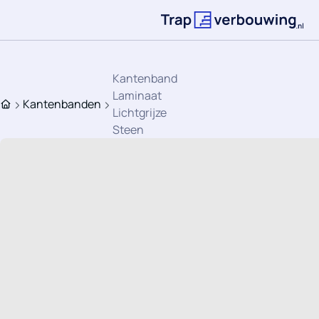
Ga direct naar de inhoud
Terug naar de st
Kantenband
Laminaat
Kantenbanden
Home
Lichtgrijze
Steen