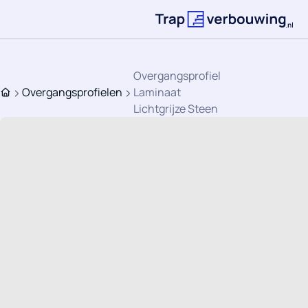
Ga direct naar de inhoud
Terug naar de st
Overgangsprofiel
Overgangsprofielen
Laminaat
Home
Lichtgrijze Steen