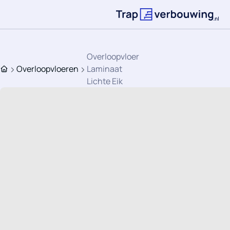
Ga direct naar de inhoud
Terug naar de st
Overloopvloer
Overloopvloeren
Laminaat
Home
Lichte Eik